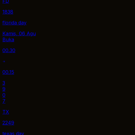
FD
1838
florida day
Kamis, 06 Agu
Buka
00.30
00.15
3
9
0
7
TX
2249
texas day