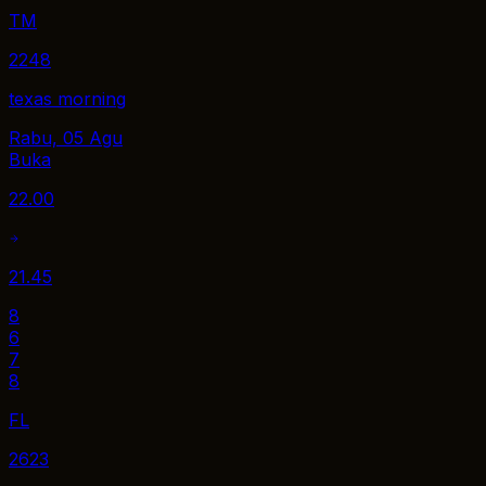
TM
2248
texas morning
Rabu, 05 Agu
Buka
22.00
21.45
8
6
7
8
FL
2623