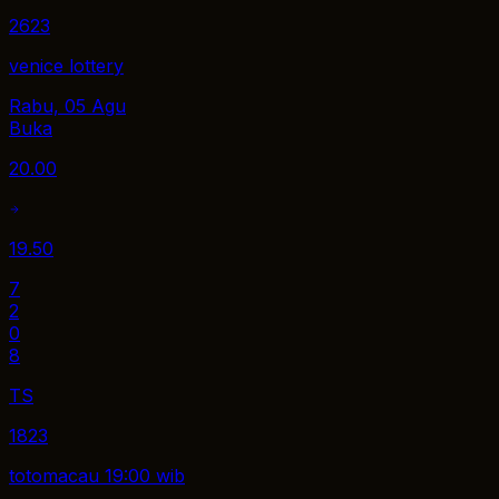
2623
venice lottery
Rabu, 05 Agu
Buka
20.00
19.50
7
2
0
8
TS
1823
totomacau 19:00 wib