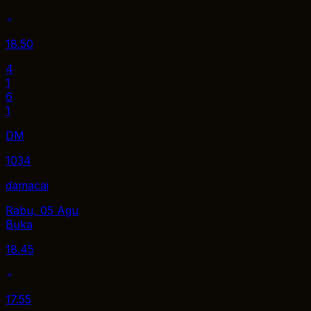
18.50
4
1
6
1
DM
1034
damacai
Rabu, 05 Agu
Buka
18.45
17.55