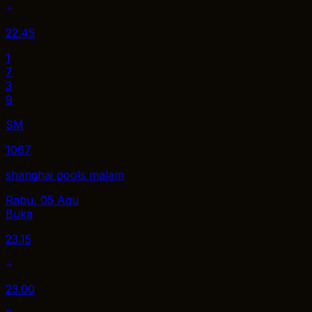
22.45
1
7
3
9
SM
1067
shanghai pools malam
Rabu, 05 Agu
Buka
23.15
23.00