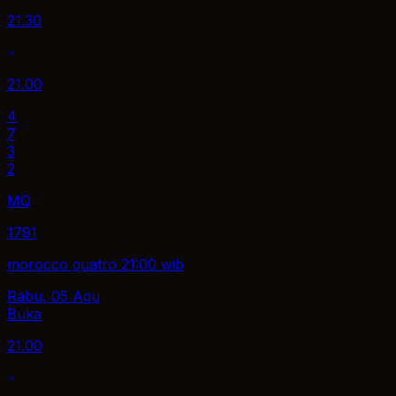
21.30
21.00
4
7
3
2
MQ
1791
morocco quatro 21:00 wib
Rabu, 05 Agu
Buka
21.00