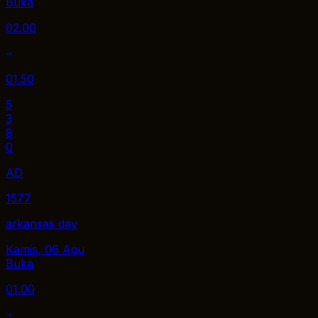
Buka
02.00
01.50
5
3
8
0
AD
1577
arkansas day
Kamis, 06 Agu
Buka
01.00