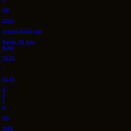
OR
2624
oregon 03.00 wib
Kamis, 06 Agu
Buka
03.00
02.45
9
0
1
6
ND
1838