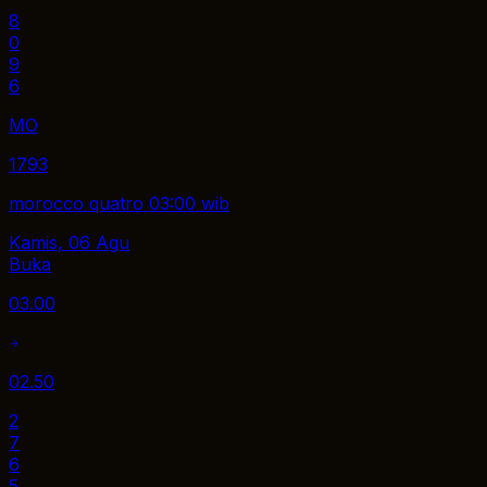
8
0
9
6
MO
1793
morocco quatro 03:00 wib
Kamis, 06 Agu
Buka
03.00
02.50
2
7
6
5