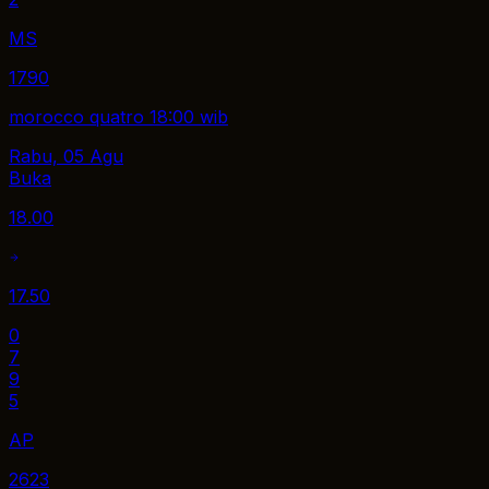
MS
1790
morocco quatro 18:00 wib
Rabu, 05 Agu
Buka
18.00
17.50
0
7
9
5
AP
2623