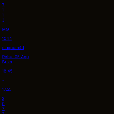
7
1
1
3
MG
1044
magnum4d
Rabu, 05 Agu
Buka
18.45
17.55
3
0
7
2