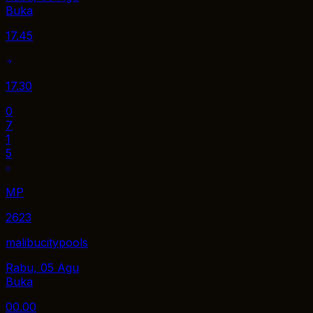
Buka
17.45
17.30
0
7
1
5
MP
2623
malibucitypools
Rabu, 05 Agu
Buka
00.00