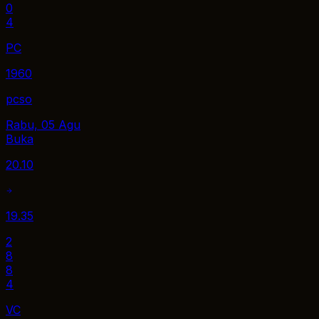
0
4
PC
1960
pcso
Rabu, 05 Agu
Buka
20.10
19.35
2
8
8
4
VC