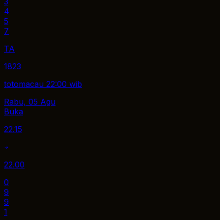
3
4
5
7
TA
1823
totomacau 22:00 wib
Rabu, 05 Agu
Buka
22.15
22.00
0
9
9
1