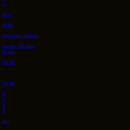
2
MM
1838
michigan midday
Kamis, 06 Agu
Buka
00.05
23.45
0
3
2
9
MU