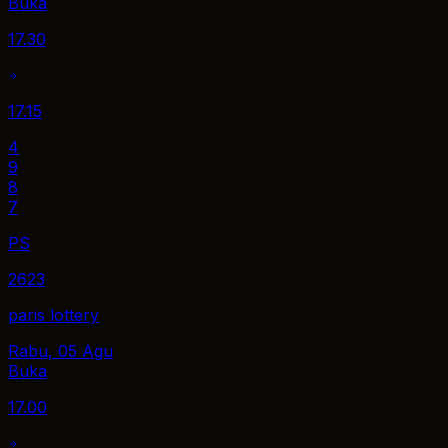
Buka
17.30
17.15
4
9
8
7
PS
2623
paris lottery
Rabu, 05 Agu
Buka
17.00