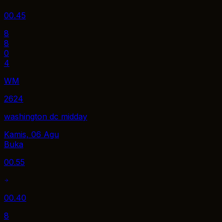
00.45
8
8
0
4
WM
2624
washington dc midday
Kamis, 06 Agu
Buka
00.55
00.40
8