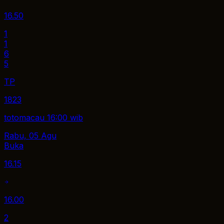
16.50
1
1
6
5
TP
1823
totomacau 16:00 wib
Rabu, 05 Agu
Buka
16.15
16.00
2