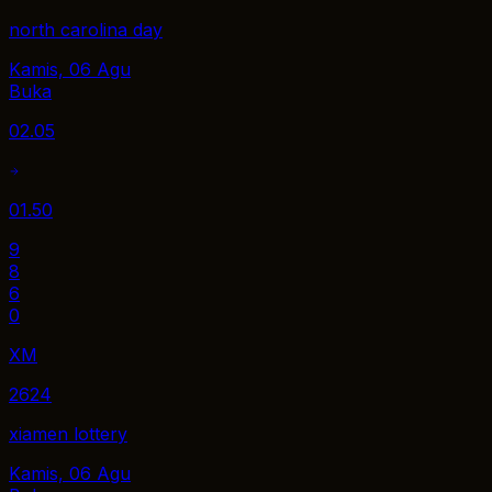
north carolina day
Kamis, 06 Agu
Buka
02.05
01.50
9
8
6
0
XM
2624
xiamen lottery
Kamis, 06 Agu