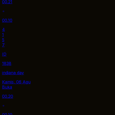
00.21
00.10
4
1
5
7
ID
1838
indiana day
Kamis, 06 Agu
Buka
00.20
00.10