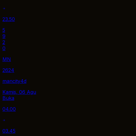
23.50
5
9
2
0
MN
2624
mancity4d
Kamis, 06 Agu
Buka
04.00
03.45