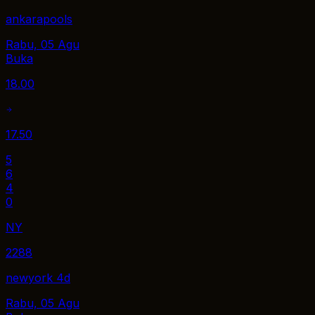
ankarapools
Rabu, 05 Agu
Buka
18.00
17.50
5
6
4
0
NY
2288
newyork 4d
Rabu, 05 Agu