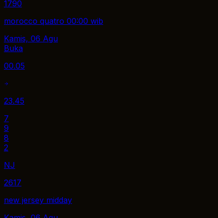
1790
morocco quatro 00:00 wib
Kamis, 06 Agu
Buka
00.05
23.45
7
9
8
2
NJ
2617
new jersey midday
Kamis, 06 Agu