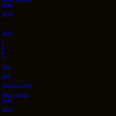
Buka
00.05
23.45
7
2
9
1
HKL
658
hongkong lotto
Rabu, 05 Agu
Buka
23.00