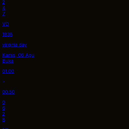
2
4
7
VD
1838
virginia day
Kamis, 06 Agu
Buka
01.00
00.50
0
6
2
8