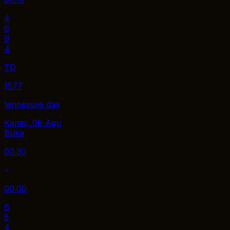
4
6
9
4
TD
1577
tennessee day
Kamis, 06 Agu
Buka
00.30
00.00
6
5
4