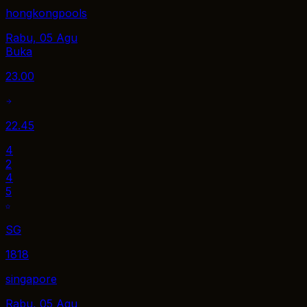
hongkongpools
Rabu, 05 Agu
Buka
23.00
22.45
4
2
4
5
SG
1818
singapore
Rabu, 05 Agu