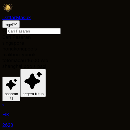
Daftar
Masuk
togel
Cari Pasaran
singapore
hongkongpools
malibucitypools
totomacau 16:00 wib
shanghai pools pagi
pasaran
segera tutup
71
HK
2623