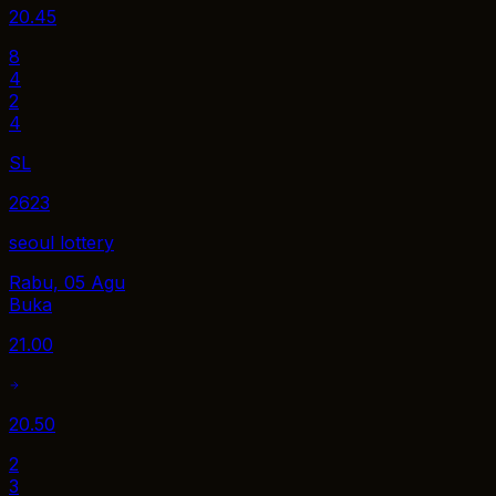
20.45
8
4
2
4
SL
2623
seoul lottery
Rabu, 05 Agu
Buka
21.00
20.50
2
3