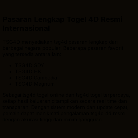
Pasaran Lengkap Togel 4D Resmi
Internasional
TSG4D menyediakan tsg4d pasaran lengkap dari
berbagai negara populer. Beberapa pasaran favorit
yang tersedia antara lain:
TSG4D SDY
TSG4D HK
TSG4D Cambodia
TSG4D Magnum
Sebagai tsg4d togel online dan tsg4d togel terpercaya,
setiap hasil keluaran ditampilkan secara real time dan
transparan. Dengan sistem modern dan update cepat,
pemain dapat menikmati pengalaman tsg4d 4d resmi
dengan akurasi tinggi dan minim gangguan.