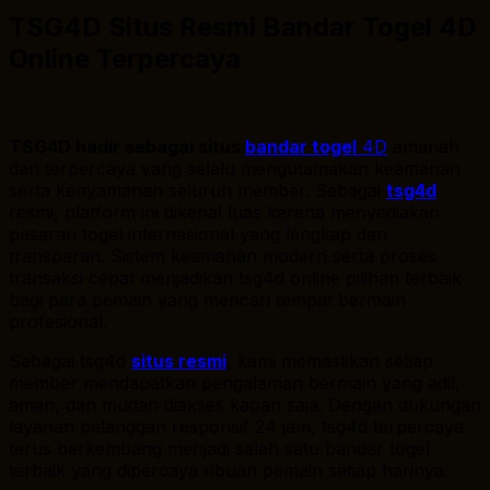
TSG4D Situs Resmi Bandar Togel 4D
Online Terpercaya
TSG4D hadir sebagai situs
bandar togel
4D
amanah
dan terpercaya yang selalu mengutamakan keamanan
serta kenyamanan seluruh member. Sebagai
tsg4d
resmi, platform ini dikenal luas karena menyediakan
pasaran togel internasional yang lengkap dan
transparan. Sistem keamanan modern serta proses
transaksi cepat menjadikan tsg4d online pilihan terbaik
bagi para pemain yang mencari tempat bermain
profesional.
Sebagai tsg4d
situs resmi
, kami memastikan setiap
member mendapatkan pengalaman bermain yang adil,
aman, dan mudah diakses kapan saja. Dengan dukungan
layanan pelanggan responsif 24 jam, tsg4d terpercaya
terus berkembang menjadi salah satu bandar togel
terbaik yang dipercaya ribuan pemain setiap harinya.