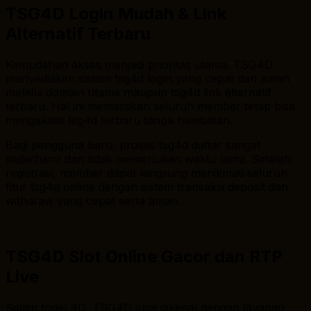
TSG4D Login Mudah & Link
Alternatif Terbaru
Kemudahan akses menjadi prioritas utama. TSG4D
menyediakan sistem tsg4d login yang cepat dan aman
melalui domain utama maupun tsg4d link alternatif
terbaru. Hal ini memastikan seluruh member tetap bisa
mengakses tsg4d terbaru tanpa hambatan.
Bagi pengguna baru, proses tsg4d daftar sangat
sederhana dan tidak memerlukan waktu lama. Setelah
registrasi, member dapat langsung menikmati seluruh
fitur tsg4d online dengan sistem transaksi deposit dan
withdraw yang cepat serta aman.
TSG4D Slot Online Gacor dan RTP
Live
Selain togel 4D, TSG4D juga dikenal dengan layanan