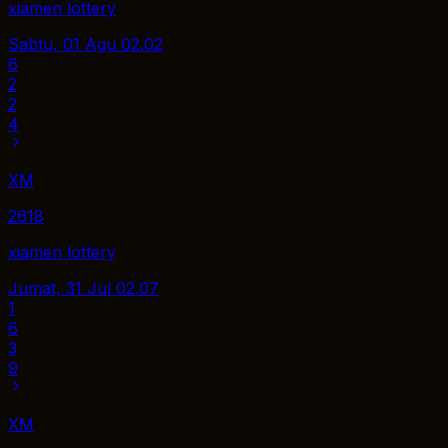
xiamen lottery
Sabtu, 01 Agu
02.02
6
2
2
4
XM
2618
xiamen lottery
Jumat, 31 Jul
02.07
1
6
3
9
XM