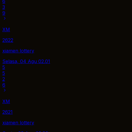
6
3
9
XM
2622
xiamen lottery
Selasa, 04 Agu
02.01
5
5
2
6
XM
2621
xiamen lottery