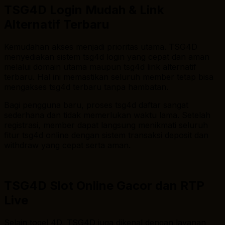
TSG4D Login Mudah & Link
Alternatif Terbaru
Kemudahan akses menjadi prioritas utama. TSG4D
menyediakan sistem tsg4d login yang cepat dan aman
melalui domain utama maupun tsg4d link alternatif
terbaru. Hal ini memastikan seluruh member tetap bisa
mengakses tsg4d terbaru tanpa hambatan.
Bagi pengguna baru, proses tsg4d daftar sangat
sederhana dan tidak memerlukan waktu lama. Setelah
registrasi, member dapat langsung menikmati seluruh
fitur tsg4d online dengan sistem transaksi deposit dan
withdraw yang cepat serta aman.
TSG4D Slot Online Gacor dan RTP
Live
Selain togel 4D, TSG4D juga dikenal dengan layanan