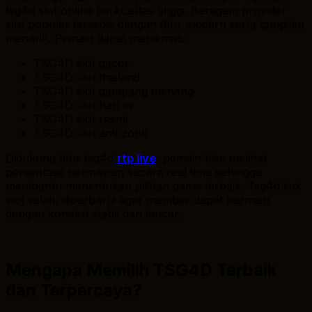
tsg4d slot online berkualitas tinggi. Beragam provider
slot populer tersedia dengan fitur modern serta tampilan
menarik. Pemain dapat menikmati:
TSG4D slot gacor
TSG4D slot thailand
TSG4D slot gampang menang
TSG4D slot hari ini
TSG4D slot resmi
TSG4D slot anti zonk
Didukung fitur tsg4d
rtp live
, pemain bisa melihat
persentase permainan secara real time sehingga
membantu menentukan pilihan game terbaik. Tsg4d link
slot selalu diperbarui agar member dapat bermain
dengan koneksi stabil dan lancar.
Mengapa Memilih TSG4D Terbaik
dan Terpercaya?