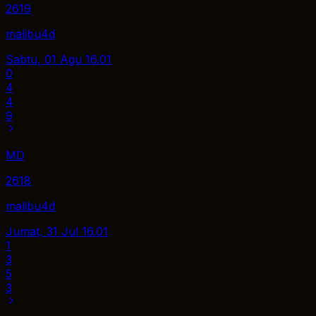
2619
malibu4d
Sabtu, 01 Agu
16.01
0
4
4
9
MD
2618
malibu4d
Jumat, 31 Jul
16.01
1
3
5
3