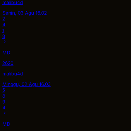
malibu4d
Senin, 03 Agu
16.02
2
4
1
8
MD
2620
malibu4d
Minggu, 02 Agu
16.03
5
8
9
4
MD