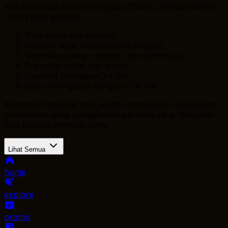
Ada beberapa alasan mengapa TSG4D menjadi pilihan
utama para pemain:
Situs resmi dan amanah
Pasaran togel internasional lengkap
Sistem keamanan modern dan terenkripsi
Transaksi cepat dan aman
Layanan pelanggan 24 jam
Slot online gacor dengan RTP live
Komitmen tsg4d terbaik adalah memberikan pelayanan
profesional serta pengalaman bermain yang maksimal
bagi seluruh member setia.
Lihat Semua
home
explore
promo