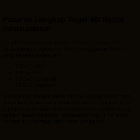
Pasaran Lengkap Togel 4D Resmi
Internasional
TSG4D menyediakan tsg4d pasaran lengkap dari
berbagai negara populer. Beberapa pasaran favorit
yang tersedia antara lain:
TSG4D SDY
TSG4D HK
TSG4D Cambodia
TSG4D Magnum
Sebagai tsg4d togel online dan tsg4d togel terpercaya,
setiap hasil keluaran ditampilkan secara real time dan
transparan. Dengan sistem modern dan update cepat,
pemain dapat menikmati pengalaman tsg4d 4d resmi
dengan akurasi tinggi dan minim gangguan.