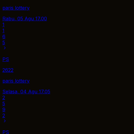
paris lottery
Rabu, 05 Agu
17.00
1
1
6
5
PS
2622
paris lottery
Selasa, 04 Agu
17.05
2
5
9
2
PS