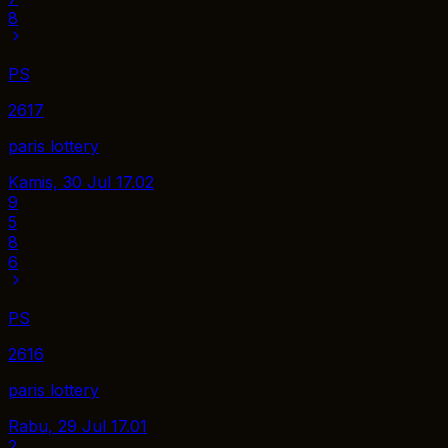
8
PS
2617
paris lottery
Kamis, 30 Jul
17.02
9
5
8
6
PS
2616
paris lottery
Rabu, 29 Jul
17.01
2