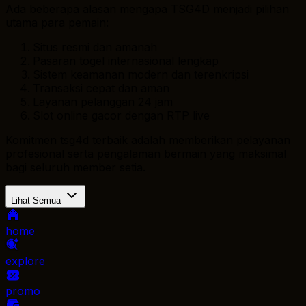
Ada beberapa alasan mengapa TSG4D menjadi pilihan
utama para pemain:
Situs resmi dan amanah
Pasaran togel internasional lengkap
Sistem keamanan modern dan terenkripsi
Transaksi cepat dan aman
Layanan pelanggan 24 jam
Slot online gacor dengan RTP live
Komitmen tsg4d terbaik adalah memberikan pelayanan
profesional serta pengalaman bermain yang maksimal
bagi seluruh member setia.
Lihat Semua
home
explore
promo