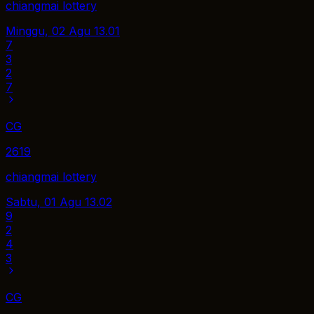
chiangmai lottery
Minggu, 02 Agu
13.01
7
3
2
7
CG
2619
chiangmai lottery
Sabtu, 01 Agu
13.02
9
2
4
3
CG