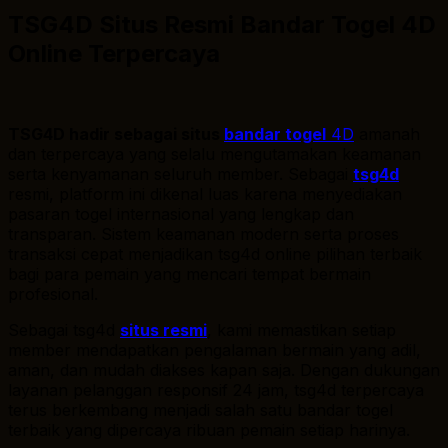
TSG4D Situs Resmi Bandar Togel 4D
Online Terpercaya
TSG4D hadir sebagai situs
bandar togel
4D
amanah
dan terpercaya yang selalu mengutamakan keamanan
serta kenyamanan seluruh member. Sebagai
tsg4d
resmi, platform ini dikenal luas karena menyediakan
pasaran togel internasional yang lengkap dan
transparan. Sistem keamanan modern serta proses
transaksi cepat menjadikan tsg4d online pilihan terbaik
bagi para pemain yang mencari tempat bermain
profesional.
Sebagai tsg4d
situs resmi
, kami memastikan setiap
member mendapatkan pengalaman bermain yang adil,
aman, dan mudah diakses kapan saja. Dengan dukungan
layanan pelanggan responsif 24 jam, tsg4d terpercaya
terus berkembang menjadi salah satu bandar togel
terbaik yang dipercaya ribuan pemain setiap harinya.