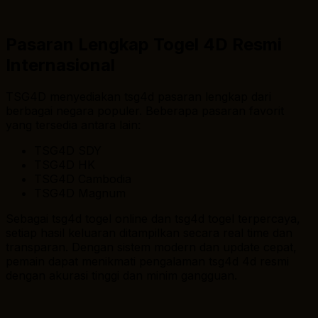
Pasaran Lengkap Togel 4D Resmi
Internasional
TSG4D menyediakan tsg4d pasaran lengkap dari
berbagai negara populer. Beberapa pasaran favorit
yang tersedia antara lain:
TSG4D SDY
TSG4D HK
TSG4D Cambodia
TSG4D Magnum
Sebagai tsg4d togel online dan tsg4d togel terpercaya,
setiap hasil keluaran ditampilkan secara real time dan
transparan. Dengan sistem modern dan update cepat,
pemain dapat menikmati pengalaman tsg4d 4d resmi
dengan akurasi tinggi dan minim gangguan.