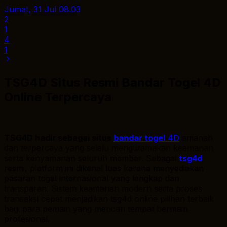
Jumat, 31 Jul
08.03
2
1
4
1
TSG4D Situs Resmi Bandar Togel 4D
Online Terpercaya
TSG4D hadir sebagai situs
bandar togel
4D
amanah
dan terpercaya yang selalu mengutamakan keamanan
serta kenyamanan seluruh member. Sebagai
tsg4d
resmi, platform ini dikenal luas karena menyediakan
pasaran togel internasional yang lengkap dan
transparan. Sistem keamanan modern serta proses
transaksi cepat menjadikan tsg4d online pilihan terbaik
bagi para pemain yang mencari tempat bermain
profesional.