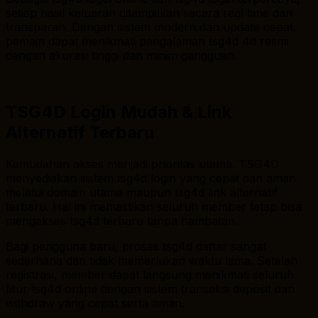
setiap hasil keluaran ditampilkan secara real time dan
transparan. Dengan sistem modern dan update cepat,
pemain dapat menikmati pengalaman tsg4d 4d resmi
dengan akurasi tinggi dan minim gangguan.
TSG4D Login Mudah & Link
Alternatif Terbaru
Kemudahan akses menjadi prioritas utama. TSG4D
menyediakan sistem tsg4d login yang cepat dan aman
melalui domain utama maupun tsg4d link alternatif
terbaru. Hal ini memastikan seluruh member tetap bisa
mengakses tsg4d terbaru tanpa hambatan.
Bagi pengguna baru, proses tsg4d daftar sangat
sederhana dan tidak memerlukan waktu lama. Setelah
registrasi, member dapat langsung menikmati seluruh
fitur tsg4d online dengan sistem transaksi deposit dan
withdraw yang cepat serta aman.