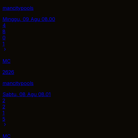
mancitypools
Minggu, 09 Agu
08.00
4
8
0
1
MC
2626
mancitypools
Sabtu, 08 Agu
08.01
2
2
1
5
MC