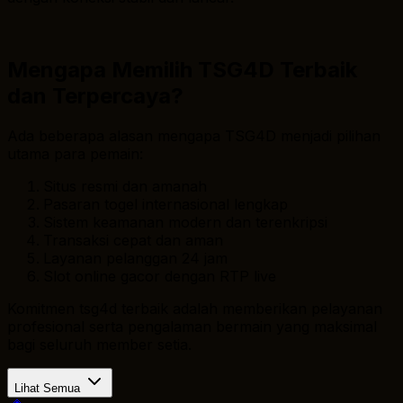
Mengapa Memilih TSG4D Terbaik
dan Terpercaya?
Ada beberapa alasan mengapa TSG4D menjadi pilihan
utama para pemain:
Situs resmi dan amanah
Pasaran togel internasional lengkap
Sistem keamanan modern dan terenkripsi
Transaksi cepat dan aman
Layanan pelanggan 24 jam
Slot online gacor dengan RTP live
Komitmen tsg4d terbaik adalah memberikan pelayanan
profesional serta pengalaman bermain yang maksimal
bagi seluruh member setia.
Lihat Semua