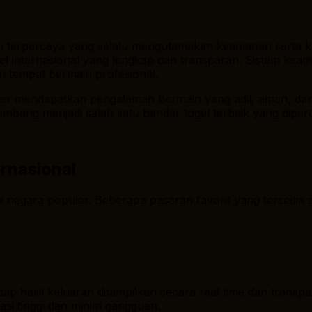
 terpercaya yang selalu mengutamakan keamanan serta 
gel internasional yang lengkap dan transparan. Sistem kea
ri tempat bermain profesional.
ber mendapatkan pengalaman bermain yang adil, aman, da
embang menjadi salah satu bandar togel terbaik yang diper
rnasional
egara populer. Beberapa pasaran favorit yang tersedia an
etiap hasil keluaran ditampilkan secara real time dan tran
si tinggi dan minim gangguan.