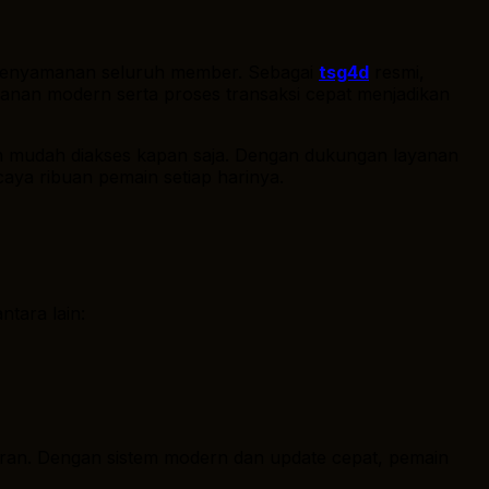
kenyamanan seluruh member. Sebagai
tsg4d
resmi,
manan modern serta proses transaksi cepat menjadikan
n mudah diakses kapan saja. Dengan dukungan layanan
caya ribuan pemain setiap harinya.
tara lain:
sparan. Dengan sistem modern dan update cepat, pemain