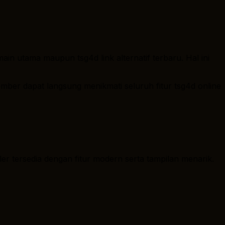
n utama maupun tsg4d link alternatif terbaru. Hal ini
mber dapat langsung menikmati seluruh fitur tsg4d online
ler tersedia dengan fitur modern serta tampilan menarik.