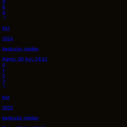
9
8
9
KM
2624
kentucky midday
Kamis, 06 Agu
24.34
4
1
5
7
KM
2623
kentucky midday