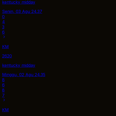
kentucky midday
Senin, 03 Agu
24.37
0
4
3
6
KM
2620
kentucky midday
Minggu, 02 Agu
24.35
8
6
8
7
KM