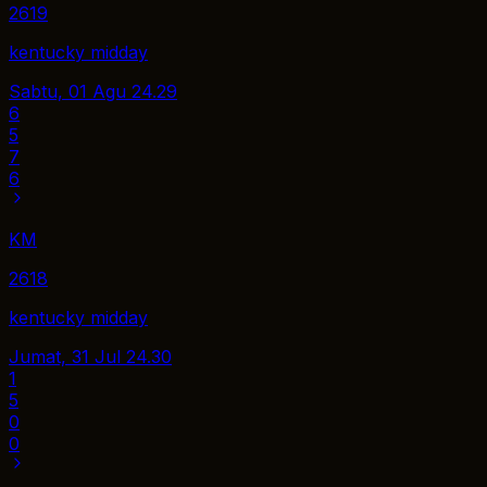
2619
kentucky midday
Sabtu, 01 Agu
24.29
6
5
7
6
KM
2618
kentucky midday
Jumat, 31 Jul
24.30
1
5
0
0