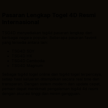
Pasaran Lengkap Togel 4D Resmi
Internasional
TSG4D menyediakan tsg4d pasaran lengkap dari
berbagai negara populer. Beberapa pasaran favorit
yang tersedia antara lain:
TSG4D SDY
TSG4D HK
TSG4D Cambodia
TSG4D Magnum
Sebagai tsg4d togel online dan tsg4d togel terpercaya,
setiap hasil keluaran ditampilkan secara real time dan
transparan. Dengan sistem modern dan update cepat,
pemain dapat menikmati pengalaman tsg4d 4d resmi
dengan akurasi tinggi dan minim gangguan.