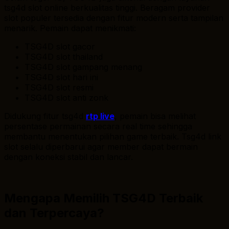
tsg4d slot online berkualitas tinggi. Beragam provider
slot populer tersedia dengan fitur modern serta tampilan
menarik. Pemain dapat menikmati:
TSG4D slot gacor
TSG4D slot thailand
TSG4D slot gampang menang
TSG4D slot hari ini
TSG4D slot resmi
TSG4D slot anti zonk
Didukung fitur tsg4d
rtp live
, pemain bisa melihat
persentase permainan secara real time sehingga
membantu menentukan pilihan game terbaik. Tsg4d link
slot selalu diperbarui agar member dapat bermain
dengan koneksi stabil dan lancar.
Mengapa Memilih TSG4D Terbaik
dan Terpercaya?