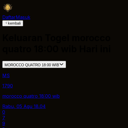
Daftar
Masuk
kembali
Keluaran Togel
morocco
quatro 18:00 wib
Hari ini
MOROCCO QUATRO 18:00 WIB
MS
1790
morocco quatro 18:00 wib
Rabu, 05 Agu
18.04
0
7
9