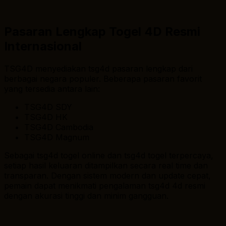
Pasaran Lengkap Togel 4D Resmi
Internasional
TSG4D menyediakan tsg4d pasaran lengkap dari
berbagai negara populer. Beberapa pasaran favorit
yang tersedia antara lain:
TSG4D SDY
TSG4D HK
TSG4D Cambodia
TSG4D Magnum
Sebagai tsg4d togel online dan tsg4d togel terpercaya,
setiap hasil keluaran ditampilkan secara real time dan
transparan. Dengan sistem modern dan update cepat,
pemain dapat menikmati pengalaman tsg4d 4d resmi
dengan akurasi tinggi dan minim gangguan.