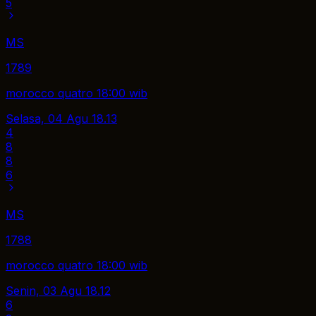
5
MS
1789
morocco quatro 18:00 wib
Selasa, 04 Agu
18.13
4
8
8
6
MS
1788
morocco quatro 18:00 wib
Senin, 03 Agu
18.12
6