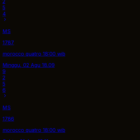
2
5
4
MS
1787
morocco quatro 18:00 wib
Minggu, 02 Agu
18.09
9
2
5
6
MS
1786
morocco quatro 18:00 wib