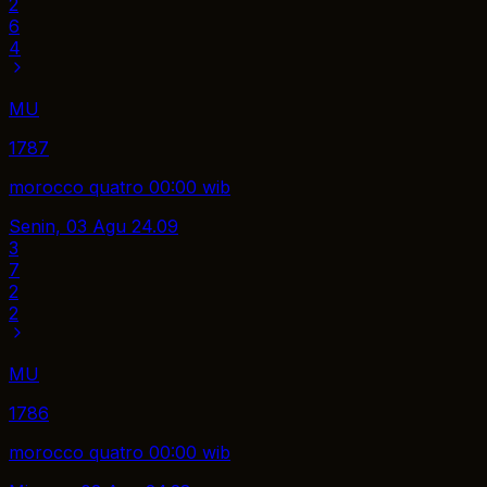
2
6
4
MU
1787
morocco quatro 00:00 wib
Senin, 03 Agu
24.09
3
7
2
2
MU
1786
morocco quatro 00:00 wib