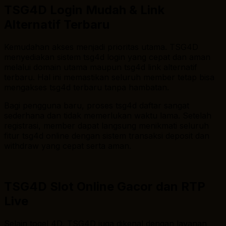
TSG4D Login Mudah & Link
Alternatif Terbaru
Kemudahan akses menjadi prioritas utama. TSG4D
menyediakan sistem tsg4d login yang cepat dan aman
melalui domain utama maupun tsg4d link alternatif
terbaru. Hal ini memastikan seluruh member tetap bisa
mengakses tsg4d terbaru tanpa hambatan.
Bagi pengguna baru, proses tsg4d daftar sangat
sederhana dan tidak memerlukan waktu lama. Setelah
registrasi, member dapat langsung menikmati seluruh
fitur tsg4d online dengan sistem transaksi deposit dan
withdraw yang cepat serta aman.
TSG4D Slot Online Gacor dan RTP
Live
Selain togel 4D, TSG4D juga dikenal dengan layanan