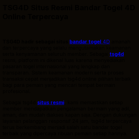
TSG4D Situs Resmi Bandar Togel 4D
Online Terpercaya
TSG4D hadir sebagai situs
bandar togel
4D
amanah
dan terpercaya yang selalu mengutamakan keamanan
serta kenyamanan seluruh member. Sebagai
tsg4d
resmi, platform ini dikenal luas karena menyediakan
pasaran togel internasional yang lengkap dan
transparan. Sistem keamanan modern serta proses
transaksi cepat menjadikan tsg4d online pilihan terbaik
bagi para pemain yang mencari tempat bermain
profesional.
Sebagai tsg4d
situs resmi
, kami memastikan setiap
member mendapatkan pengalaman bermain yang adil,
aman, dan mudah diakses kapan saja. Dengan dukungan
layanan pelanggan responsif 24 jam, tsg4d terpercaya
terus berkembang menjadi salah satu bandar togel
terbaik yang dipercaya ribuan pemain setiap harinya.