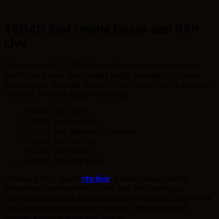
TSG4D Slot Online Gacor dan RTP
Live
Selain togel 4D, TSG4D juga dikenal dengan layanan
tsg4d slot online berkualitas tinggi. Beragam provider
slot populer tersedia dengan fitur modern serta tampilan
menarik. Pemain dapat menikmati:
TSG4D slot gacor
TSG4D slot thailand
TSG4D slot gampang menang
TSG4D slot hari ini
TSG4D slot resmi
TSG4D slot anti zonk
Didukung fitur tsg4d
rtp live
, pemain bisa melihat
persentase permainan secara real time sehingga
membantu menentukan pilihan game terbaik. Tsg4d link
slot selalu diperbarui agar member dapat bermain
dengan koneksi stabil dan lancar.