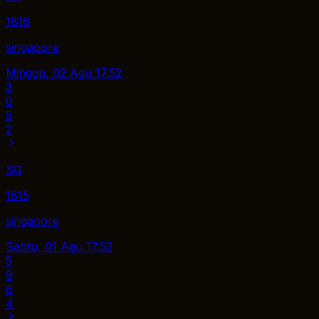
1816
singapore
Minggu, 02 Agu
17.52
3
0
5
2
SG
1815
singapore
Sabtu, 01 Agu
17.52
5
9
6
4