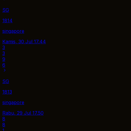
SG
1814
singapore
Kamis, 30 Jul
17.44
3
3
9
6
SG
1813
singapore
Rabu, 29 Jul
17.50
8
8
1