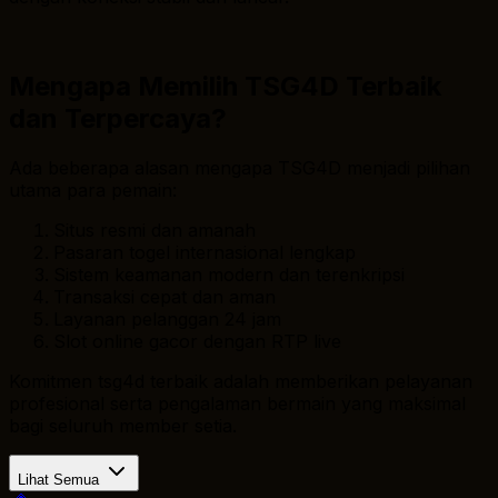
Mengapa Memilih TSG4D Terbaik
dan Terpercaya?
Ada beberapa alasan mengapa TSG4D menjadi pilihan
utama para pemain:
Situs resmi dan amanah
Pasaran togel internasional lengkap
Sistem keamanan modern dan terenkripsi
Transaksi cepat dan aman
Layanan pelanggan 24 jam
Slot online gacor dengan RTP live
Komitmen tsg4d terbaik adalah memberikan pelayanan
profesional serta pengalaman bermain yang maksimal
bagi seluruh member setia.
Lihat Semua