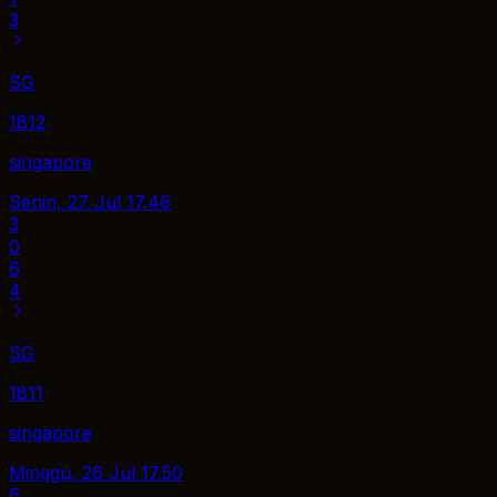
3
SG
1812
singapore
Senin, 27 Jul
17.46
3
0
6
4
SG
1811
singapore
Minggu, 26 Jul
17.50
6