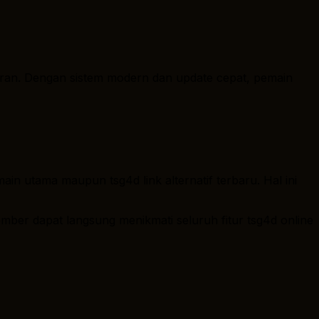
sparan. Dengan sistem modern dan update cepat, pemain
n utama maupun tsg4d link alternatif terbaru. Hal ini
mber dapat langsung menikmati seluruh fitur tsg4d online