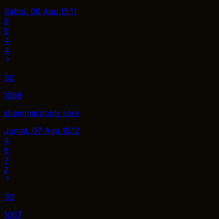
Sabtu, 08 Agu
15.11
9
8
4
4
SS
1068
shanghai pools sore
Jumat, 07 Agu
15.12
4
6
7
2
SS
1067