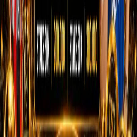
withdraw yang cepat serta aman.
TSG4D Slot Online Gacor dan RTP
Live
Selain togel 4D, TSG4D juga dikenal dengan layanan
tsg4d slot online berkualitas tinggi. Beragam provider
slot populer tersedia dengan fitur modern serta tampilan
menarik. Pemain dapat menikmati:
TSG4D slot gacor
TSG4D slot thailand
TSG4D slot gampang menang
TSG4D slot hari ini
TSG4D slot resmi
TSG4D slot anti zonk
Didukung fitur tsg4d
rtp live
, pemain bisa melihat
persentase permainan secara real time sehingga
membantu menentukan pilihan game terbaik. Tsg4d link