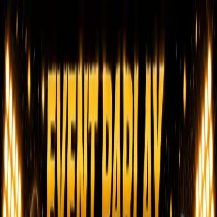
Daftar
Masuk
kembali
Detail Promosi
📍𝐏𝐀𝐑𝐋𝐀𝐘 𝟑 𝐓𝐄𝐀𝐌
➪ Stake 25K : 🎁100.000
➪ Stake 50K : 🎁 200.000
📍𝐏𝐀𝐑𝐋𝐀𝐘 𝟒 𝐓𝐄𝐀𝐌
➪ Stake 25K : 🎁150.000
➪ Stake 50K : 🎁300.000