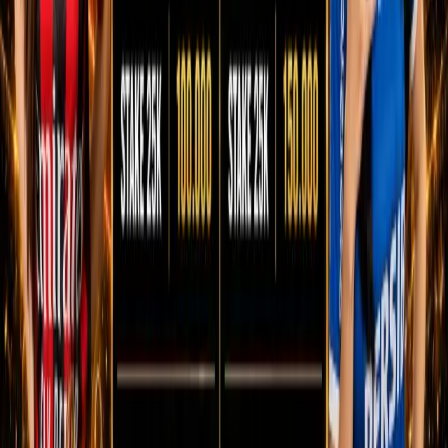
Sebagai tsg4d togel online dan tsg4d togel terpercaya,
setiap hasil keluaran ditampilkan secara real time dan
transparan. Dengan sistem modern dan update cepat,
pemain dapat menikmati pengalaman tsg4d 4d resmi
dengan akurasi tinggi dan minim gangguan.
TSG4D Login Mudah & Link
Alternatif Terbaru
Kemudahan akses menjadi prioritas utama. TSG4D
menyediakan sistem tsg4d login yang cepat dan aman
melalui domain utama maupun tsg4d link alternatif
terbaru. Hal ini memastikan seluruh member tetap bisa
mengakses tsg4d terbaru tanpa hambatan.
Bagi pengguna baru, proses tsg4d daftar sangat
sederhana dan tidak memerlukan waktu lama. Setelah
registrasi, member dapat langsung menikmati seluruh
fitur tsg4d online dengan sistem transaksi deposit dan