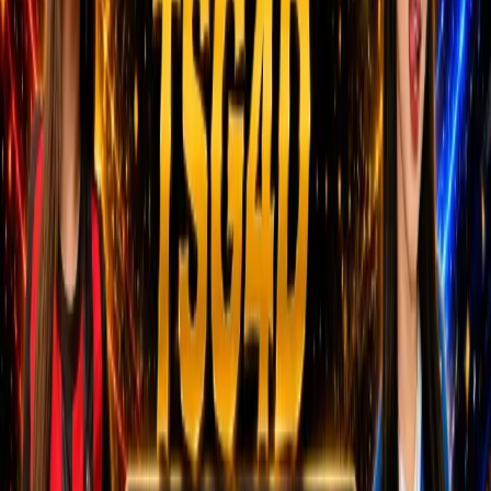
12.Proses claim via WA Officil Atau live chat dengan
bukti share bill
13.Estimasi pengecekan 1x24 jam (saldo tidak boleh di-
WD/dimainkan saat proses)
15.Semua keputusan TSG4D bersifat mutlak dan tidak
dapat diganggu gugat
TSG4D Situs Resmi Bandar Togel 4D
Online Terpercaya
TSG4D hadir sebagai situs
bandar togel
4D
amanah
dan terpercaya yang selalu mengutamakan keamanan
serta kenyamanan seluruh member. Sebagai
tsg4d
resmi, platform ini dikenal luas karena menyediakan
pasaran togel internasional yang lengkap dan
transparan. Sistem keamanan modern serta proses
transaksi cepat menjadikan tsg4d online pilihan terbaik
bagi para pemain yang mencari tempat bermain