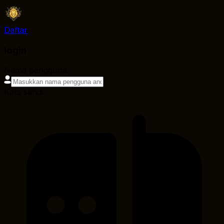
Daftar
login
Nama pengguna
Kata sandi