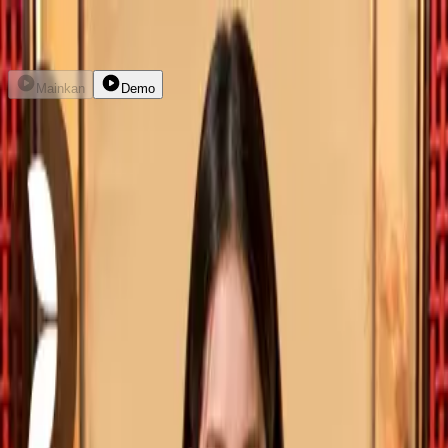
Daftar
Masuk
Mainkan
Demo
Speed Baccarat A
evolutiongaming
kembali
TSG4D Situs Resmi Bandar Togel 4D
Online Terpercaya
TSG4D hadir sebagai situs
bandar togel
4D
amanah
dan terpercaya yang selalu mengutamakan keamanan
serta kenyamanan seluruh member. Sebagai
tsg4d
resmi, platform ini dikenal luas karena menyediakan
pasaran togel internasional yang lengkap dan
transparan. Sistem keamanan modern serta proses
transaksi cepat menjadikan tsg4d online pilihan terbaik
bagi para pemain yang mencari tempat bermain
profesional.