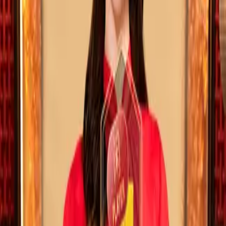
Sebagai tsg4d togel online dan tsg4d togel terpercaya,
setiap hasil keluaran ditampilkan secara real time dan
transparan. Dengan sistem modern dan update cepat,
pemain dapat menikmati pengalaman tsg4d 4d resmi
dengan akurasi tinggi dan minim gangguan.
TSG4D Login Mudah & Link
Alternatif Terbaru
Kemudahan akses menjadi prioritas utama. TSG4D
menyediakan sistem tsg4d login yang cepat dan aman
melalui domain utama maupun tsg4d link alternatif
terbaru. Hal ini memastikan seluruh member tetap bisa
mengakses tsg4d terbaru tanpa hambatan.
Bagi pengguna baru, proses tsg4d daftar sangat
sederhana dan tidak memerlukan waktu lama. Setelah
registrasi, member dapat langsung menikmati seluruh
fitur tsg4d online dengan sistem transaksi deposit dan
withdraw yang cepat serta aman.