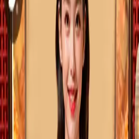
Sebagai tsg4d
situs resmi
, kami memastikan setiap
member mendapatkan pengalaman bermain yang adil,
aman, dan mudah diakses kapan saja. Dengan dukungan
layanan pelanggan responsif 24 jam, tsg4d terpercaya
terus berkembang menjadi salah satu bandar togel
terbaik yang dipercaya ribuan pemain setiap harinya.
Pasaran Lengkap Togel 4D Resmi
Internasional
TSG4D menyediakan tsg4d pasaran lengkap dari
berbagai negara populer. Beberapa pasaran favorit
yang tersedia antara lain:
TSG4D SDY
TSG4D HK
TSG4D Cambodia
TSG4D Magnum